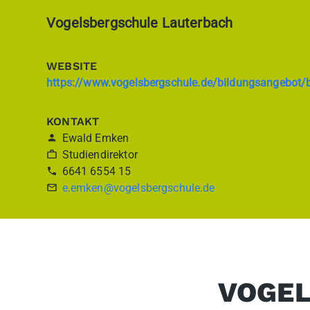
Vogelsbergschule Lauterbach
WEBSITE
https://www.vogelsbergschule.de/bildungsangebot/berufsschule-teilz
KONTAKT
Ewald Emken
Studiendirektor
6641 6554 15
e.emken@vogelsbergschule.de
VOGEL